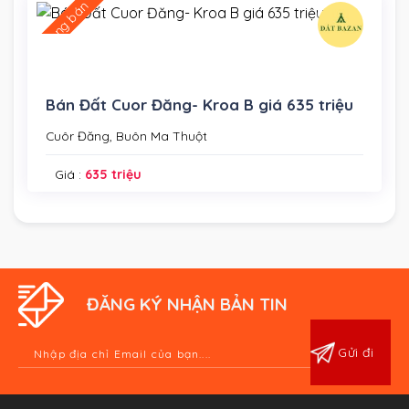
Đang bán
Bán Đất Cuor Đăng- Kroa B giá 635 triệu
Cuôr Đăng, Buôn Ma Thuột
Giá :
635 triệu
ĐĂNG KÝ NHẬN BẢN TIN