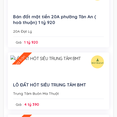
Bán đất mặt tiền 20A phường Tân An (
hoà thuận) 1 tỷ 920
20A Đạt Lý
Giá :
1 tỷ 920
Đang bán
LÔ ĐẤT HÓT SIÊU TRUNG TÂM BMT
Trung Tâm Buôn Ma Thuột
Giá :
4 tỷ 390