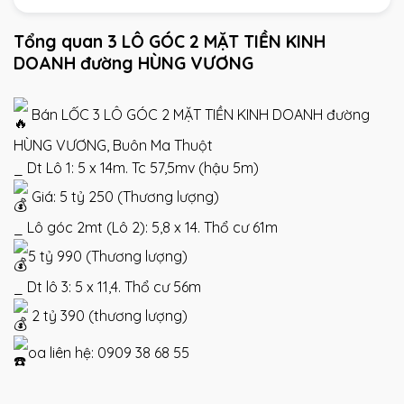
Tổng quan 3 LÔ GÓC 2 MẶT TIỀN KINH
DOANH đường HÙNG VƯƠNG
Bán LỐC 3 LÔ GÓC 2 MẶT TIỀN KINH DOANH đường
HÙNG VƯƠNG, Buôn Ma Thuột
_ Dt Lô 1: 5 x 14m. Tc 57,5mv (hậu 5m)
Giá: 5 tỷ 250 (Thương lượng)
_ Lô góc 2mt (Lô 2): 5,8 x 14. Thổ cư 61m
5 tỷ 990 (Thương lượng)
_ Dt lô 3: 5 x 11,4. Thổ cư 56m
2 tỷ 390 (thương lượng)
oa liên hệ: 0909 38 68 55