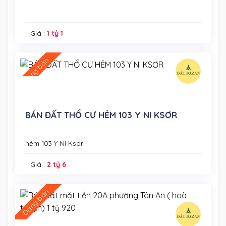
Giá :
1 tỷ 1
Đang bán
BÁN ĐẤT THỔ CƯ HẺM 103 Y NI KSƠR
hẻm 103 Y Ni Ksor
Giá :
2 tỷ 6
Đang bán