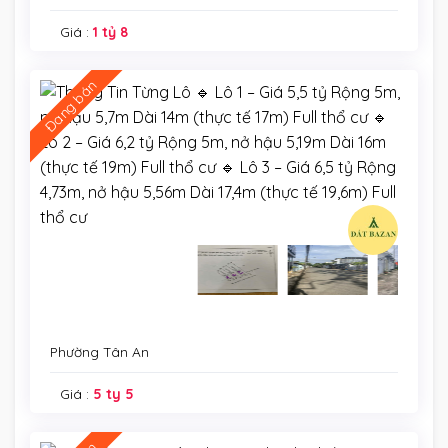
Giá :
1 tỷ 8
Đang bán
Phường Tân An
Giá :
5 ty 5