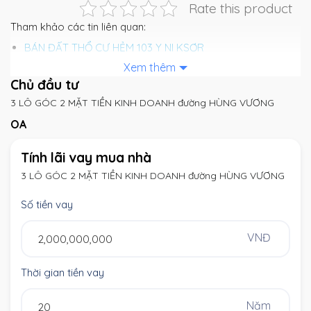
Rate this product
Tham khảo các tin liên quan:
BÁN ĐẤT THỔ CƯ HẺM 103 Y NI KSƠR
Ra Mới Lốc 7 Lô Mặt Tiền Đại Lộ Võ Nguyên Giáp – Giá
Xem thêm
Chủ đầu tư
Tốt Đầu Tư
3 LÔ GÓC 2 MẶT TIỀN KINH DOANH đường HÙNG VƯƠNG
1932
Bán Đất Mặt Đường 24m – TDP 12, Vị Trí Kinh Doanh Đắc
OA
Địa – Giá 5,15 Tỷ
Tính lãi vay mua nhà
Bán Nhà Tân Lợi Giá 1,9 Tỷ – Hẻm 144/2 Hà Huy Giáp, Gần
Đồng Khởi, Full Nội Thất
3 LÔ GÓC 2 MẶT TIỀN KINH DOANH đường HÙNG VƯƠNG
Số tiền vay
VNĐ
Thời gian tiền vay
Năm