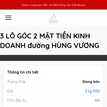
Skip
Chào mừng bạn đến với
Bất Động Sản Đất Bazan
to
content
3 LÔ GÓC 2 MẶT TIỀN KINH
DOANH đường HÙNG VƯƠNG
Thông tin chi tiết
Trạng thái
Đang bán
Giá
2 tỷ 390
Chủ đầu tư
OA