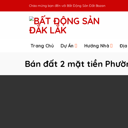
Skip
Chào mừng bạn đến với
Bất Động Sản Đất Bazan
to
content
Trang Chủ
Dự Án
Hướng Nhà
Địa
Bán đất 2 mặt tiền Phườ