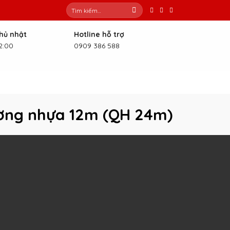
Tìm
kiếm:
Chủ nhật
Hotline hỗ trợ
2:00
0909 386 588
Đường nhựa 12m (QH 24m)