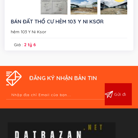
BÁN ĐẤT THỔ CƯ HẺM 103 Y NI KSƠR
hẻm 103 Y Ni Ksor
Giá :
2 tỷ 6
ĐĂNG KÝ NHẬN BẢN TIN