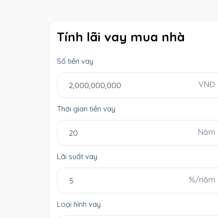
Tính lãi vay mua nhà
Số tiền vay
VNĐ
Thời gian tiền vay
Năm
Lãi suất vay
%/năm
Loại hình vay