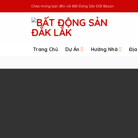
Skip
Chào mừng bạn đến với
Bất Động Sản Đất Bazan
to
content
Trang Chủ
Dự Án
Hướng Nhà
Địa