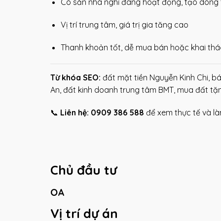
Có sẵn nhà nghỉ đang hoạt động, tạo dòng t
Vị trí trung tâm, giá trị gia tăng cao
Thanh khoản tốt, dễ mua bán hoặc khai thác
Từ khóa SEO:
đất mặt tiền Nguyễn Kinh Chi, b
An, đất kinh doanh trung tâm BMT, mua đất tặ
📞
Liên hệ: 0909 386 588
để xem thực tế và là
Chủ đầu tư
OA
Vị trí dự án