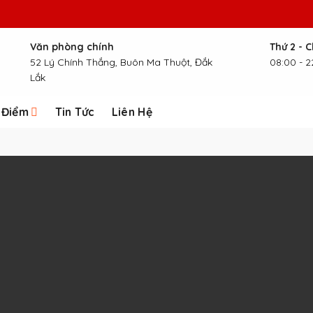
Văn phòng chính
Thứ 2 - 
52 Lý Chính Thắng, Buôn Ma Thuột, Đắk
08:00 - 2
Lắk
 Điểm
Tin Tức
Liên Hệ