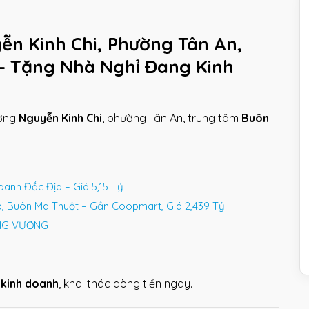
ễn Kinh Chi, Phường Tân An,
– Tặng Nhà Nghỉ Đang Kinh
ờng
Nguyễn Kinh Chi
, phường Tân An, trung tâm
Buôn
oanh Đắc Địa – Giá 5,15 Tỷ
 Buôn Ma Thuột – Gần Coopmart, Giá 2,439 Tỷ
ÙNG VƯƠNG
 kinh doanh
, khai thác dòng tiền ngay.