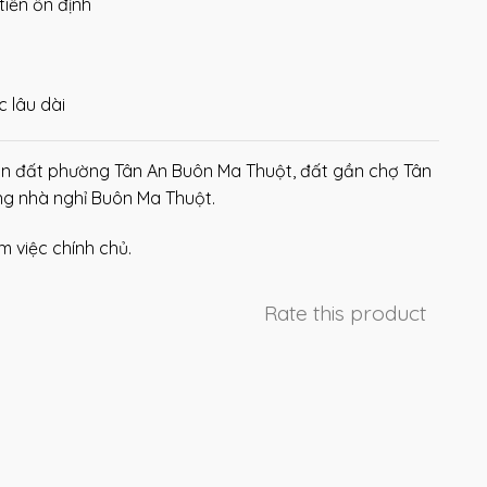
iền ổn định
 lâu dài
án đất phường Tân An Buôn Ma Thuột, đất gần chợ Tân
ng nhà nghỉ Buôn Ma Thuột.
m việc chính chủ.
Rate this product