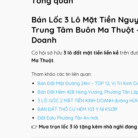
Tổng quan
Bán Lốc 3 Lô Mặt Tiền Nguy
Trung Tâm Buôn Ma Thuột 
Doanh
Cơ hội sở hữu
3 lô đất mặt tiền liền kề
trên đư
Ma Thuột
.
Tham khảo các tin liên quan:
Bán Đất Mặt Đường 24m – TDP 12, Vị Trí Kinh D
Bán Đất Hẻm 428 Hùng Vương, Phường Tân Lập,
3 LÔ GÓC 2 MẶT TIỀN KINH DOANH đường H
BÁN ĐẤT THỔ CƯ HẺM 103 Y NI KSƠR
Đất Eatu Phường Tân An mới.
👉
Mua trọn lốc 3 lô tặng kèm nhà nghỉ đang