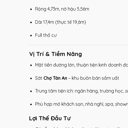
Rộng 4,73m, nở hậu 5,56m
Dài 17,4m (thực tế 19,6m)
Full thổ cư
Vị Trí & Tiềm Năng
Mặt tiền đường lớn, thuận tiện kinh doanh đ
Sát
Chợ Tân An
– khu buôn bán sầm uất
Trung tâm tiện ích: ngân hàng, trường học, si
Phù hợp mở khách sạn, nhà nghỉ, spa, show
Lợi Thế Đầu Tư