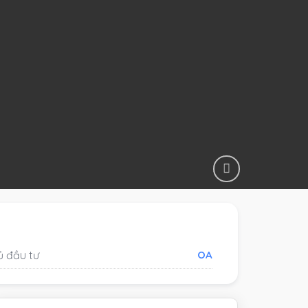
ủ đầu tư
OA