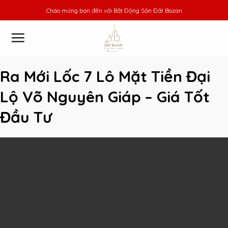
Skip
Chào mừng bạn đến với
Bất Động Sản Đất Bazan
to
content
Ra Mới Lốc 7 Lô Mặt Tiền Đại
Lộ Võ Nguyên Giáp – Giá Tốt
Đầu Tư