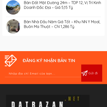
Bán Đất Mặt Đường 24m – TDP 12, Vị Trí Kinh
Doanh Đắc Địa – Giá 5,15 Tỷ
Bán Nhà Đầu Năm Giá Tốt – Khu NN Y Moal,
Buôn Ma Thuột – Chỉ 1,286 Tỷ
ĐĂNG KÝ NHẬN BẢN TIN