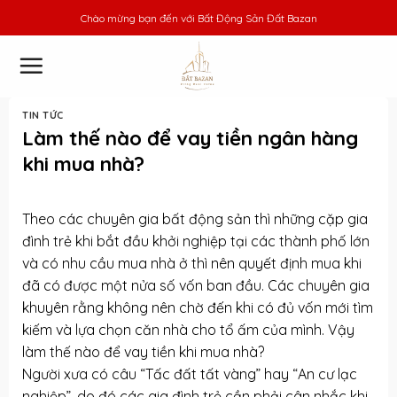
Skip
Chào mừng bạn đến với
Bất Động Sản Đất Bazan
to
content
TIN TỨC
Làm thế nào để vay tiền ngân hàng
khi mua nhà?
Theo các chuyên gia bất động sản thì những cặp gia
đình trẻ khi bắt đầu khởi nghiệp tại các thành phố lớn
và có nhu cầu mua nhà ở thì nên quyết định mua khi
đã có được một nửa số vốn ban đầu. Các chuyên gia
khuyên rằng không nên chờ đến khi có đủ vốn mới tìm
kiếm và lựa chọn căn nhà cho tổ ấm của mình. Vậy
làm thế nào để vay tiền khi mua nhà?
Người xưa có câu “Tấc đất tất vàng” hay “An cư lạc
nghiệp”, do đó các gia đình trẻ cần phải cân nhắc khi