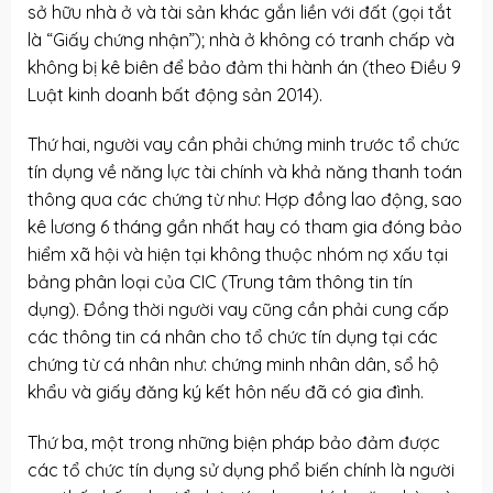
sở hữu nhà ở và tài sản khác gắn liền với đất (gọi tắt
là “Giấy chứng nhận”); nhà ở không có tranh chấp và
không bị kê biên để bảo đảm thi hành án (theo Điều 9
Luật kinh doanh bất động sản 2014).
Thứ hai, người vay cần phải chứng minh trước tổ chức
tín dụng về năng lực tài chính và khả năng thanh toán
thông qua các chứng từ như: Hợp đồng lao động, sao
kê lương 6 tháng gần nhất hay có tham gia đóng bảo
hiểm xã hội và hiện tại không thuộc nhóm nợ xấu tại
bảng phân loại của CIC (Trung tâm thông tin tín
dụng). Đồng thời người vay cũng cần phải cung cấp
các thông tin cá nhân cho tổ chức tín dụng tại các
chứng từ cá nhân như: chứng minh nhân dân, sổ hộ
khẩu và giấy đăng ký kết hôn nếu đã có gia đình.
Thứ ba, một trong những biện pháp bảo đảm được
các tổ chức tín dụng sử dụng phổ biến chính là người