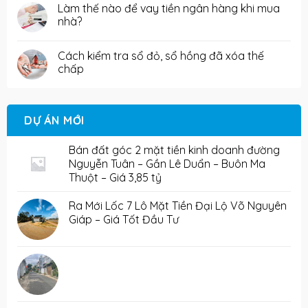
Làm thế nào để vay tiền ngân hàng khi mua
nhà?
Cách kiểm tra sổ đỏ, sổ hồng đã xóa thế
chấp
DỰ ÁN MỚI
Bán đất góc 2 mặt tiền kinh doanh đường
Nguyễn Tuân – Gần Lê Duẩn – Buôn Ma
Thuột – Giá 3,85 tỷ
Ra Mới Lốc 7 Lô Mặt Tiền Đại Lộ Võ Nguyên
Giáp – Giá Tốt Đầu Tư