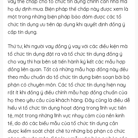
vay thế chấp cho tổ chức tín dụng chính căn nhà mà
họ dự định mua. Biện pháp thế chấp này được xem là
một trong những biện pháp bảo đảm được các tổ
chức tín dụng ưu tiên áp dụng khi quyết định đồng ý
cấp tín dụng.
Thứ tư, khi người vay đồng ý vay với các điều kiện mà
tổ chức tín dụng đặt ra và tổ chức tín dụng đồng ý
cho vay thì hai bên sẽ tiến hành ký kết các mẫu hợp
đồng liên quan. Tất cả những mẫu hợp đồng này đều
theo mẫu chuẩn do tổ chức tín dụng biên soạn bởi bộ
phận có chuyên môn. Các tổ chức tín dụng hiện nay
rất ít khi đồng ý điều chỉnh mẫu hợp đồng chuẩn của
họ theo yêu cầu của khách hàng. Đây cũng là điều dễ
hiểu vì tổ chức tín dụng hoạt động trong lĩnh vực tiền
tệ, một trong những lĩnh vực nhạy cảm của nền kinh
tế, do đó các biểu mẫu của tổ chức tín dụng cần
được kiểm soát chặt chẽ từ những bộ phận có chức