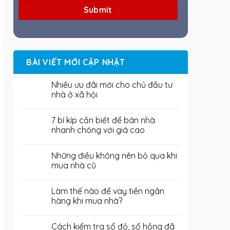
BÀI VIẾT MỚI CẬP NHẬT
Nhiều ưu đãi mới cho chủ đầu tư
nhà ở xã hội
7 bí kíp cần biết để bán nhà
nhanh chóng với giá cao
Những điều không nên bỏ qua khi
mua nhà cũ
Làm thế nào để vay tiền ngân
hàng khi mua nhà?
Cách kiểm tra sổ đỏ, sổ hồng đã