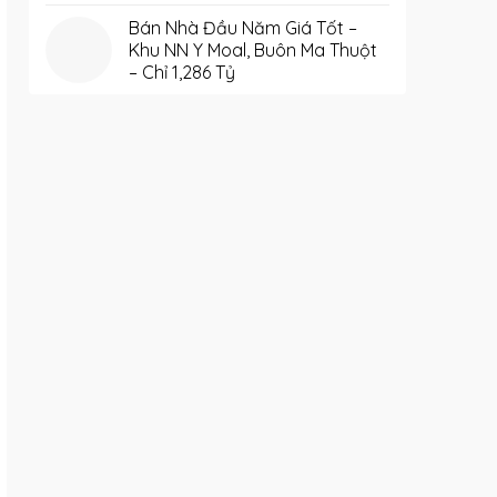
Bán Nhà Đầu Năm Giá Tốt –
Khu NN Y Moal, Buôn Ma Thuột
– Chỉ 1,286 Tỷ