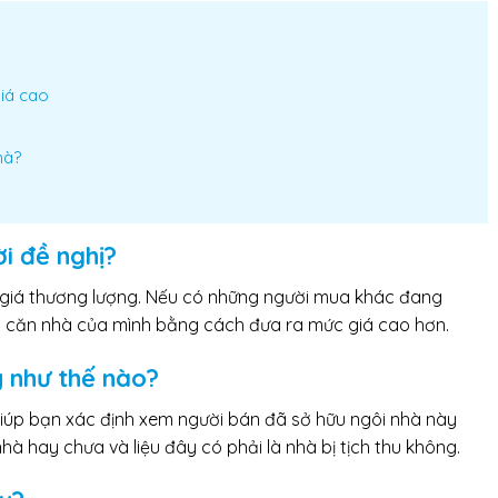
giá cao
hà?
i đề nghị?
ức giá thương lượng. Nếu có những người mua khác đang
a căn nhà của mình bằng cách đưa ra mức giá cao hơn.
y như thế nào?
à giúp bạn xác định xem người bán đã sở hữu ngôi nhà này
nhà hay chưa và liệu đây có phải là nhà bị tịch thu không.