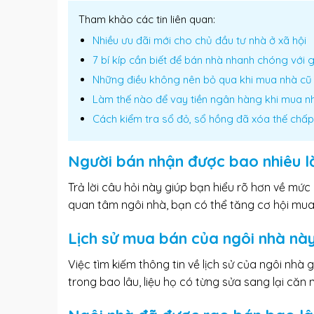
Tham khảo các tin liên quan:
Nhiều ưu đãi mới cho chủ đầu tư nhà ở xã hội
7 bí kíp cần biết để bán nhà nhanh chóng với 
Những điều không nên bỏ qua khi mua nhà cũ
Làm thế nào để vay tiền ngân hàng khi mua n
Cách kiểm tra sổ đỏ, sổ hồng đã xóa thế chấp
Người bán nhận được bao nhiêu lờ
Trả lời câu hỏi này giúp bạn hiểu rõ hơn về m
quan tâm ngôi nhà, bạn có thể tăng cơ hội mu
Lịch sử mua bán của ngôi nhà nà
Việc tìm kiếm thông tin về lịch sử của ngôi nh
trong bao lâu, liệu họ có từng sửa sang lại căn 