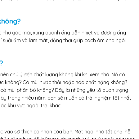
 không?
vực như gác mái, xung quanh ống dẫn nhiệt và đường ống
phí sưởi ấm và làm mát, đồng thời giúp cách âm cho ngôi
?
ên chú ý đến chất lượng không khí khi xem nhà. Nó có
úc không? Có mùi nước thải hoặc hóa chất nặng không?
có mùi phân bò không? Đây là những yếu tố quan trọng
này trong nhiều năm, bạn sẽ muốn có trải nghiệm tốt nhất
ác khu vực ngoài trời khác.
c vào sở thích cá nhân của bạn. Một ngôi nhà tốt phải hỗ