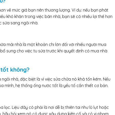
u?
hơn về mức giá bạn nên thương lượng. Ví dụ: nếu bạn phát
ều khó khăn trong việc bán nhà, bạn sẽ có nhiều lợi thế hơn
c sửa sang ngôi nhà.
hữa mái nhà là một khoản chi lớn đối với nhiều người mua
í bổ sung cho việc tu sửa trước khi quyết định có mua nhà
 tốt không?
gôi nhà, đặc biệt là vì việc sửa chữa nó khá tốn kém. Nếu
 mình, hệ thống ống nước tốt là yếu tố cần thiết cơ bản.
lạc. Liệu đây có phải là nơi dễ bị thiên tai như lũ lụt hoặc
, hãy hỏi xem nó có được xây dựng kiên cố và có vi phạm