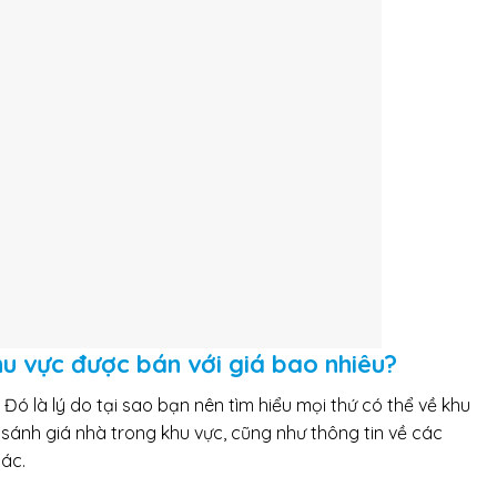
u vực được bán với giá bao nhiêu?
 Đó là lý do tại sao bạn nên tìm hiểu mọi thứ có thể về khu
sánh giá nhà trong khu vực, cũng như thông tin về các
ác.