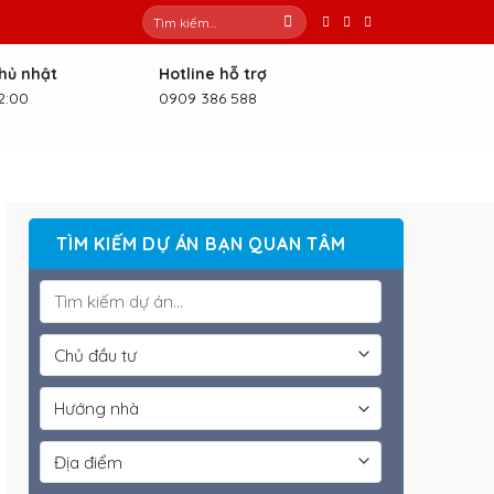
Tìm
kiếm:
Chủ nhật
Hotline hỗ trợ
2:00
0909 386 588
TÌM KIẾM DỰ ÁN BẠN QUAN TÂM