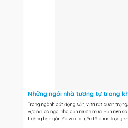
Những ngôi nhà tương tự trong kh
Trong ngành bất động sản, vị trí rất quan trọng.
vực nơi có ngôi nhà bạn muốn mua. Bạn nên so 
trường học gần đó và các yếu tố quan trọng kh