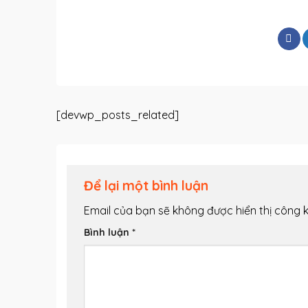
[devwp_posts_related]
Để lại một bình luận
Email của bạn sẽ không được hiển thị công k
Bình luận
*