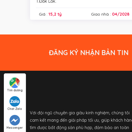
T.Đắk Lắk.
Giá :
15,2 tỷ
Giao nhà :
04/2028
ĐĂNG KÝ NHẬN BẢN TIN
Tìm đường
Chat Zalo
Với đội ngũ chuyên gia giàu kinh nghiệm, chúng tôi
cam kết mang đến giải pháp tối ưu, giúp khách hàn
tìm được bất động sản phù hợp, đảm bảo an toàn
Messenger