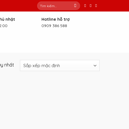
Tìm
kiếm:
Chủ nhật
Hotline hỗ trợ
2:00
0909 386 588
uy nhất