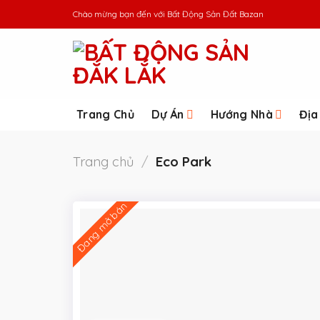
Skip
Chào mừng bạn đến với
Bất Động Sản Đất Bazan
to
content
Trang Chủ
Dự Án
Hướng Nhà
Địa
Trang chủ
/
Eco Park
Đang mở bán