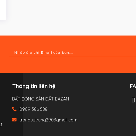
Thông tin liên hệ
F
BẤT ĐỘNG SẢN ĐẤT BAZAN
0909 386 588
tranduytrung2903gmail.com
g