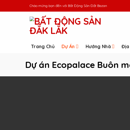
Skip
Chào mừng bạn đến với
Bất Động Sản Đất Bazan
to
content
Trang Chủ
Dự Án
Hướng Nhà
Địa
Dự án Ecopalace Buôn m