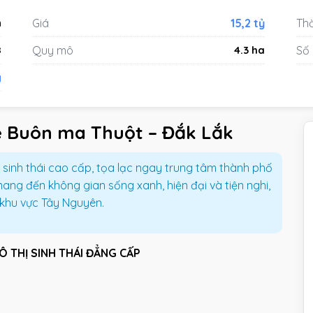
n
Giá
15,2 tỷ
Thờ
8
Quy mô
4.3 ha
Số
g
e Buôn ma Thuột – Đắk Lắk
 sinh thái cao cấp, tọa lạc ngay trung tâm thành phố
ang đến không gian sống xanh, hiện đại và tiện nghi,
 khu vực Tây Nguyên.
 THỊ SINH THÁI ĐẲNG CẤP