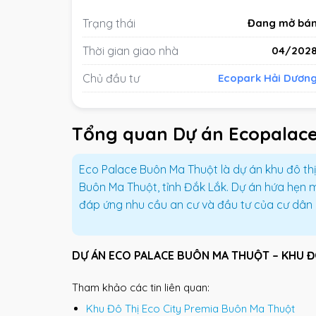
Trạng thái
Đang mở bá
Thời gian giao nhà
04/202
Chủ đầu tư
Ecopark Hải Dươn
Tổng quan Dự án Ecopalac
Eco Palace Buôn Ma Thuột là dự án khu đô thị
Buôn Ma Thuột, tỉnh Đắk Lắk. Dự án hứa hẹn m
đáp ứng nhu cầu an cư và đầu tư của cư dân
DỰ ÁN ECO PALACE BUÔN MA THUỘT – KHU ĐÔ
Tham khảo các tin liên quan:
Khu Đô Thị Eco City Premia Buôn Ma Thuột