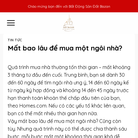
Skip
Chào mừng bạn đến với
Bất Động Sản Đất Bazan
to
content
TIN TỨC
Mất bao lâu để mua một ngôi nhà?
Quá trình mua nhà thường tốn thời gian – mất khoảng
3 tháng từ đầu đến cuối. Trung bình, bạn sẽ dành 30
đến 60 ngày để tìm ngôi nhà ưng ý, 14 đến 60 ngày kể
từ ngày ký hợp đồng và khoảng 14 đến 45 ngày trước
hạn thanh toán khoản thế chấp đầu tiên của bạn,
theo Homes.com. Nếu có các yếu tố khác liên quan,
bạn có thể mất nhiều thời gian hơn nữa.
Vậy mất bao lâu để mua một ngôi nhà? Cũng còn
tùy. Nhưng quá trình này có thể được chia thành sáu
bước, mỗi bước mất một khoảng thời gian khá dễ