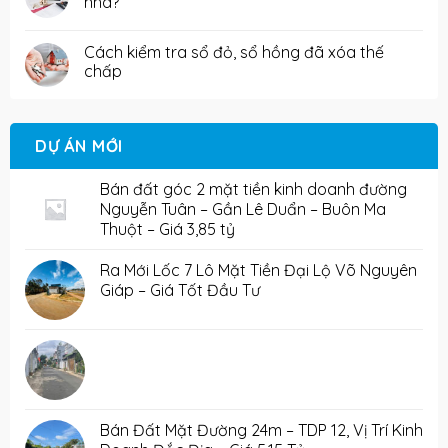
nhà?
Cách kiểm tra sổ đỏ, sổ hồng đã xóa thế
chấp
DỰ ÁN MỚI
Bán đất góc 2 mặt tiền kinh doanh đường
Nguyễn Tuân – Gần Lê Duẩn – Buôn Ma
Thuột – Giá 3,85 tỷ
Ra Mới Lốc 7 Lô Mặt Tiền Đại Lộ Võ Nguyên
Giáp – Giá Tốt Đầu Tư
Bán Đất Mặt Đường 24m – TDP 12, Vị Trí Kinh