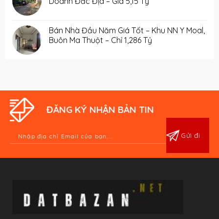
Doanh Đắc Địa – Giá 5,15 Tỷ
Bán Nhà Đầu Năm Giá Tốt – Khu NN Y Moal,
Buôn Ma Thuột – Chỉ 1,286 Tỷ
ĐĂNG KÝ NHẬN BẢN TIN