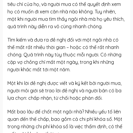
tiêu chí của họ, và người mua có thể quyết định xem
họ có muốn đi xem căn nhà nào không. Tuy nhiên,
một khi người mua tìm thấy ngôi nhà mà họ yêu thích,
quá trình này diễn ra vô cùng nhanh chóng.
Tìm kiếm và đưa ra đề nghị đối với một ngôi nhà có
thể mất rất nhiều thời gian – hoặc có thể rất nhanh
chóng. Quá trình này tùy thuộc mỗi người. Có những
cặp vợ chồng chỉ mất một ngày, trong khi những
người khác mất tới một năm.
Một khi lời đề nghị được viết và ký kết bởi người mua,
người môi giới sẽ trao lời đề nghị và người bán có ba
lựa chọn: chấp nhận, từ chối hoặc phản đối.
Mất bao lâu để chốt một ngôi nhà? Nhiều yếu tố liên
quan đến thế chấp, bao gồm cả chi phí khóa sổ. Một
trong những chi phí khóa sổ là việc thẩm định, có thể