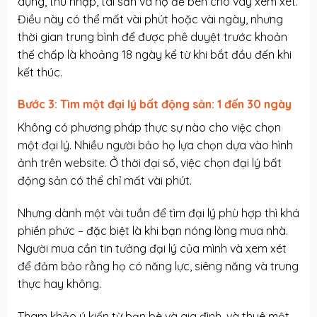
dụng, thu nhập, tài sản và nợ để bên cho vay xem xét.
Điều này có thể mất vài phút hoặc vài ngày, nhưng
thời gian trung bình để được phê duyệt trước khoản
thế chấp là khoảng 18 ngày kể từ khi bắt đầu đến khi
kết thúc.
Bước 3: Tìm một đại lý bất động sản: 1 đến 30 ngày
Không có phương pháp thực sự nào cho việc chọn
một đại lý. Nhiều người bảo họ lựa chọn dựa vào hình
ảnh trên website. Ở thời đại số, việc chọn đại lý bất
động sản có thể chỉ mất vài phút.
Nhưng dành một vài tuần để tìm đại lý phù hợp thì khá
phiền phức – đặc biệt là khi bạn nóng lòng mua nhà.
Người mua cần tin tưởng đại lý của mình và xem xét
để đảm bảo rằng họ có năng lực, siêng năng và trung
thực hay không.
Tham khảo ý kiến từ bạn bè và gia đình, và thuê một