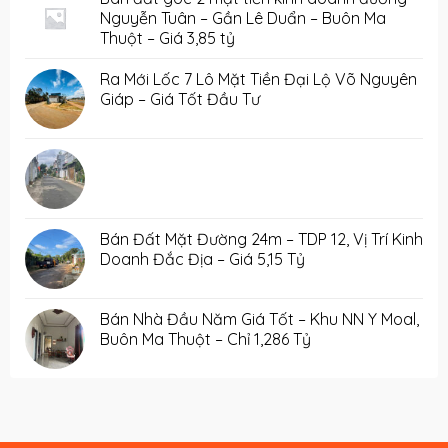
Nguyễn Tuân – Gần Lê Duẩn – Buôn Ma
Thuột – Giá 3,85 tỷ
Ra Mới Lốc 7 Lô Mặt Tiền Đại Lộ Võ Nguyên
Giáp – Giá Tốt Đầu Tư
Bán Đất Mặt Đường 24m – TDP 12, Vị Trí Kinh
Doanh Đắc Địa – Giá 5,15 Tỷ
Bán Nhà Đầu Năm Giá Tốt – Khu NN Y Moal,
Buôn Ma Thuột – Chỉ 1,286 Tỷ