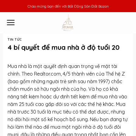
Skip
Chào mừng bạn đến với
Bất Động Sản Đất Bazan
to
content
TIN TỨC
4 bí quyết để mua nhà ở độ tuổi 20
Mua nhà là một quyết định quan trọng về mặt tài
chính. Theo Realtor.com, 4/5 thành viên của Thế hệ Z
(bao gồm những người trẻ sinh sau năm 1997) chắc
chắn muốn sở hữu ngôi nhà của họ. Và họ có khả
năng tiết kiệm hoặc dự định tiết kiệm để mua nhà vào
năm 25 tuổi cao gấp đôi so với các thế hệ khác. Mua
nhà trước 30 tuổi là mục tiêu có thể đạt được, nhưng
nó đòi hỏi một số kế hoạch bổ sung. Nếu bạn đang tự
hỏi làm thế nào để mua một ngôi nhà ở độ tuổi đôi
mươi, đây là những điều quan trọng nhất bạn cần lên