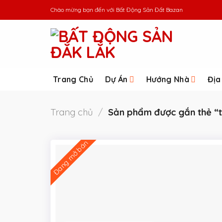
Skip
Chào mừng bạn đến với
Bất Động Sản Đất Bazan
to
content
Trang Chủ
Dự Án
Hướng Nhà
Địa
Trang chủ
/
Sản phẩm được gắn thẻ “t
Đang mở bán