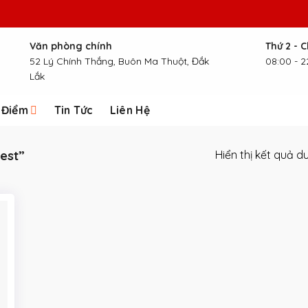
Văn phòng chính
Thứ 2 - 
52 Lý Chính Thắng, Buôn Ma Thuột, Đắk
08:00 - 2
Lắk
 Điểm
Tin Tức
Liên Hệ
est”
Hiển thị kết quả d