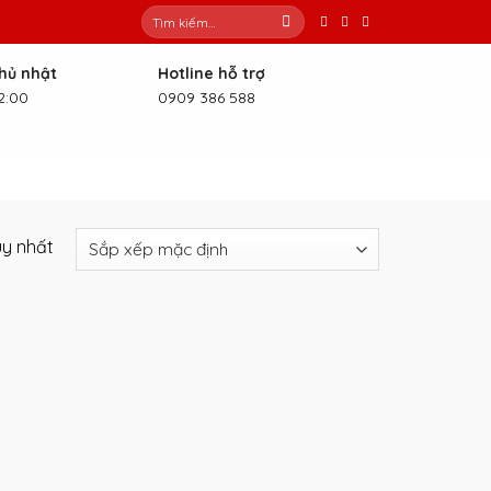
Tìm
kiếm:
Chủ nhật
Hotline hỗ trợ
2:00
0909 386 588
uy nhất