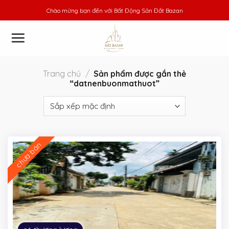
Skip
Chào mừng bạn đến với
Bất Động Sản Đất Bazan
to
content
Trang chủ
/
Sản phẩm được gắn thẻ
“datnenbuonmathuot”
chưa bán