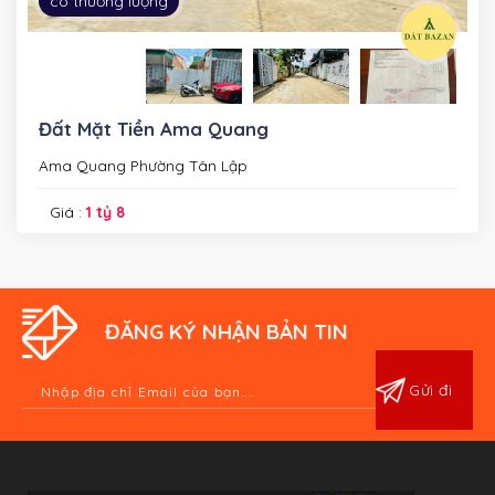
có thương lượng
Đất Mặt Tiền Ama Quang
Ama Quang Phường Tân Lập
Giá :
1 tỷ 8
ĐĂNG KÝ NHẬN BẢN TIN