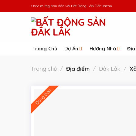
Skip
Chào mừng bạn đến với
Bất Động Sản Đất Bazan
to
content
Trang Chủ
Dự Án
Hướng Nhà
Địa
Trang chủ
/
Địa điểm
/
Đắk Lắk
/
Xã
Đang bán