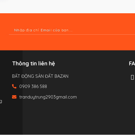
Thông tin liên hệ
F
BẤT ĐỘNG SẢN ĐẤT BAZAN
0909 386 588
tranduytrung2903gmail.com
g