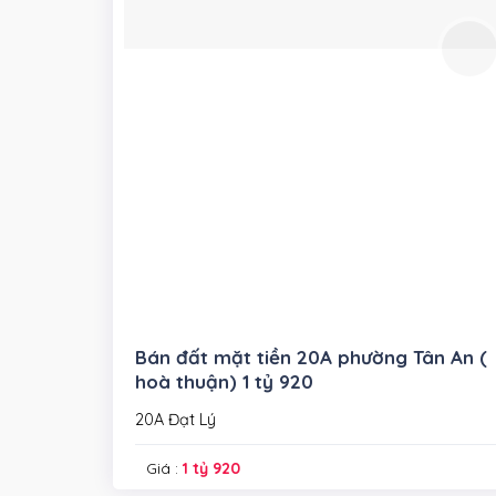
Bán đất mặt tiền 20A phường Tân An (
hoà thuận) 1 tỷ 920
20A Đạt Lý
Giá :
1 tỷ 920