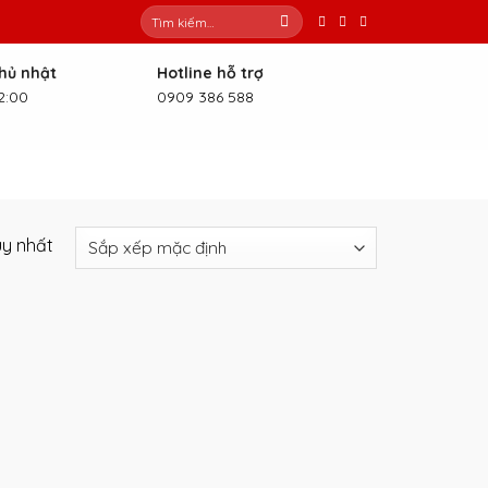
Tìm
kiếm:
Chủ nhật
Hotline hỗ trợ
2:00
0909 386 588
uy nhất