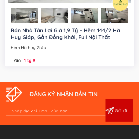
Bán Nhà Tân Lợi Giá 1,9 Tỷ – Hẻm 144/2 Hà
Huy Giáp, Gần Đồng Khởi, Full Nội Thất
Hẻm Hà huy Giáp
Giá :
1 tỷ 9
ĐĂNG KÝ NHẬN BẢN TIN