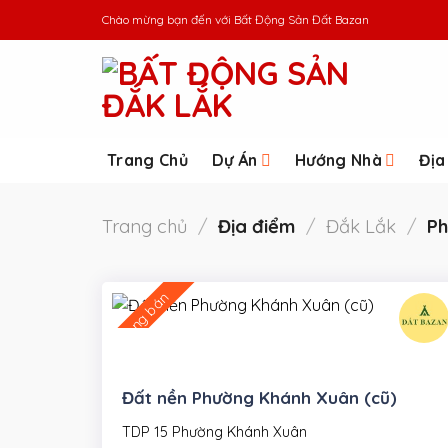
Skip
Chào mừng bạn đến với
Bất Động Sản Đất Bazan
to
content
Trang Chủ
Dự Án
Hướng Nhà
Địa
Trang chủ
/
Địa điểm
/
Đắk Lắk
/
Ph
Đang bán
Đất nền Phường Khánh Xuân (cũ)
TDP 15 Phường Khánh Xuân