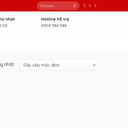
Tìm
kiếm:
Chủ nhật
Hotline hỗ trợ
2:00
0909 386 588
uy nhất