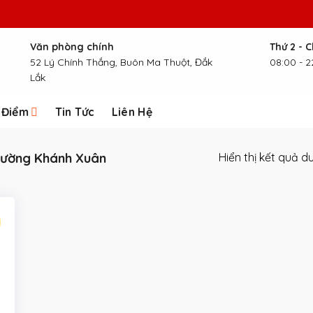
Văn phòng chính
Thứ 2 - 
52 Lý Chính Thắng, Buôn Ma Thuột, Đắk
08:00 - 2
Lắk
 Điểm
Tin Tức
Liên Hệ
ường Khánh Xuân
Hiển thị kết quả d